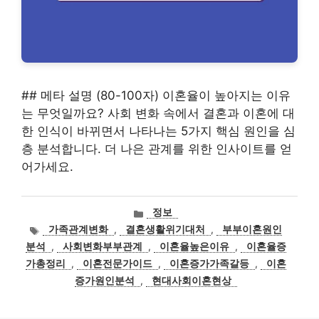
## 메타 설명 (80-100자) 이혼율이 높아지는 이유
는 무엇일까요? 사회 변화 속에서 결혼과 이혼에 대
한 인식이 바뀌면서 나타나는 5가지 핵심 원인을 심
층 분석합니다. 더 나은 관계를 위한 인사이트를 얻
어가세요.
카
정보
테
태
가족관계변화
,
결혼생활위기대처
,
부부이혼원인
고
그
분석
,
사회변화부부관계
,
이혼율높은이유
,
이혼율증
리
가총정리
,
이혼전문가이드
,
이혼증가가족갈등
,
이혼
증가원인분석
,
현대사회이혼현상