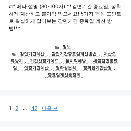
## 메타 설명 (80-100자) **감면기간 종료일, 정확
하게 계산하고 불이익 막으세요! 5가지 핵심 포인트
로 확실하게 알아보는 감면기간 종료일 계산 방
법!**
카
정보
테
태
감면기간계산
,
감면기간종료일계산방법
,
계산오
고
그
류방지
,
기간산정가이드
,
불이익예방
,
세금감면종료
리
일
,
연장기간계산
,
정확성분석
,
정확한기간산정
,
종료일계산총정리
페
페
페
1
2
…
42
다음
→
이
이
이
지
지
지