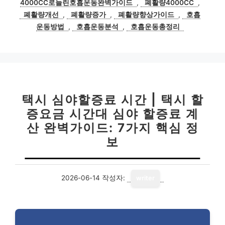
4000CC로늘린호흡운동완벽가이드
,
폐활량4000CC
,
리
폐활량개선
,
폐활량증가
,
폐활량향상가이드
,
호흡
운동방법
,
호흡운동분석
,
호흡운동총정리
택시 심야할증료 시간 | 택시 할
증요금 시간대 심야 할증료 계
산 완벽가이드: 7가지 핵심 정
보
2026-06-14
작성자:
writer