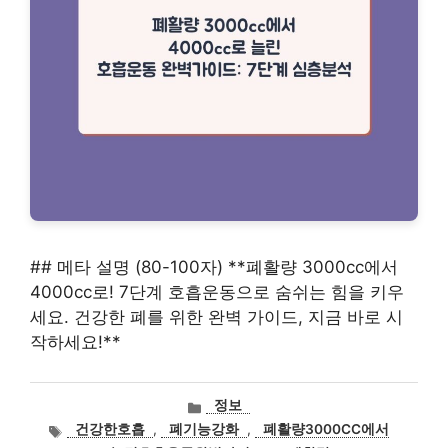
## 메타 설명 (80-100자) **폐활량 3000cc에서
4000cc로! 7단계 호흡운동으로 숨쉬는 힘을 키우
세요. 건강한 폐를 위한 완벽 가이드, 지금 바로 시
작하세요!**
카
정보
테
태
건강한호흡
,
폐기능강화
,
폐활량3000CC에서
고
그