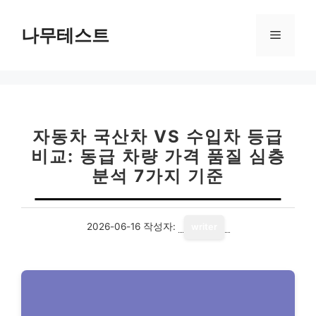
컨
텐
나무테스트
메
츠
로
뉴
건
너
뛰
기
자동차 국산차 VS 수입차 등급
비교: 동급 차량 가격 품질 심층
분석 7가지 기준
2026-06-16
작성자:
writer