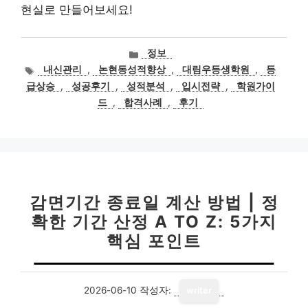
현실로 만들어보세요!
카
정보
테
태
내신관리
,
논현동성적향상
,
대림우등생학원
,
등
고
그
급상승
,
성공후기
,
성적분석
,
입시전략
,
학원가이
리
드
,
합격사례
,
후기
감면기간 종료일 계산 방법 | 정
확한 기간 산정 A TO Z: 5가지
핵심 포인트
2026-06-10
작성자:
writer