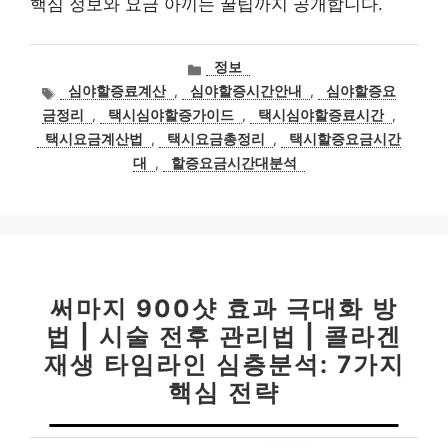
핵심 정보와 요금 아끼는 꿀팁까지 공개합니다.
카
정보
테
태
심야할증료계산
,
심야할증시간안내
,
심야할증요
고
그
금정리
,
택시심야할증가이드
,
택시심야할증료시간
,
리
택시요금계산법
,
택시요금총정리
,
택시할증요금시간
대
,
할증요금시간대분석
써마지 900샷 효과 극대화 방
법 | 시술 전후 관리법 | 콜라겐
재생 타임라인 심층분석: 7가지
핵심 전략