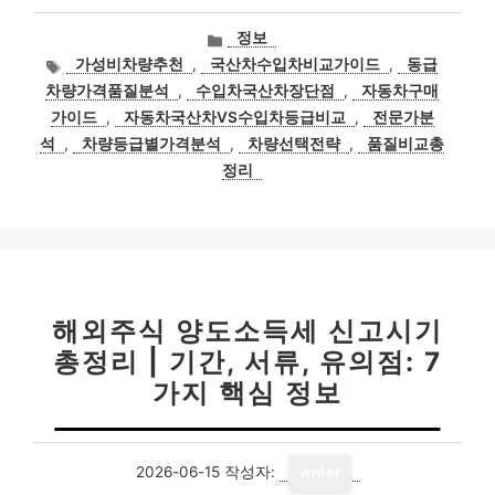
카
정보
테
태
가성비차량추천
,
국산차수입차비교가이드
,
동급
고
그
차량가격품질분석
,
수입차국산차장단점
,
자동차구매
리
가이드
,
자동차국산차VS수입차등급비교
,
전문가분
석
,
차량등급별가격분석
,
차량선택전략
,
품질비교총
정리
해외주식 양도소득세 신고시기
총정리 | 기간, 서류, 유의점: 7
가지 핵심 정보
2026-06-15
작성자:
writer