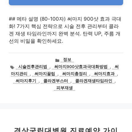
## 메타 설명 (80-100자) 써마지 900샷 효과 극대
화! 7가지 핵심 전략으로 시술 전후 관리부터 콜라
겐 재생 타임라인까지 완벽 분석. 탄력 UP, 주름 개
선의 비밀을 확인하세요.
카
정보
테
태
시술전후관리법
,
써마지900샷효과극대화방법
,
써
고
그
마지관리
,
써마지꿀팁
,
써마지총정리
,
써마지효과
,
리
써마지후기
,
콜라겐부스터
,
콜라겐재생타임라인
,
피부재생
경상국립대병원 진료예약 가이