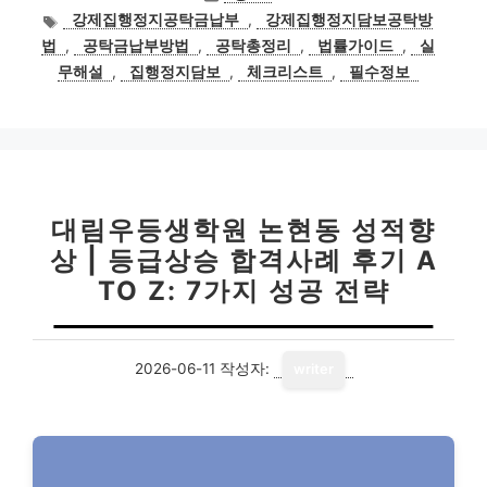
테
태
강제집행정지공탁금납부
,
강제집행정지담보공탁방
고
그
법
,
공탁금납부방법
,
공탁총정리
,
법률가이드
,
실
리
무해설
,
집행정지담보
,
체크리스트
,
필수정보
대림우등생학원 논현동 성적향
상 | 등급상승 합격사례 후기 A
TO Z: 7가지 성공 전략
2026-06-11
작성자:
writer