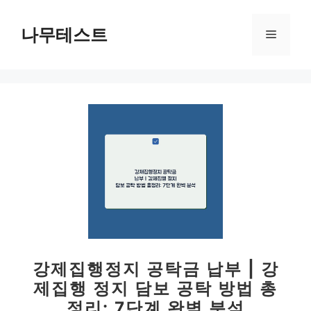
컨
텐
나무테스트
메
츠
로
뉴
건
너
뛰
기
강제집행정지 공탁금 납부 | 강
제집행 정지 담보 공탁 방법 총
정리: 7단계 완벽 분석