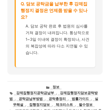
Q. 담보 공탁금을 납부한 후 강제집
행정지 결정은 언제쯤 받을 수 있나
요?
A. 담보 공탁 완료 후 법원의 심사를
거쳐 결정이 내려집니다. 통상적으로
1~3일 이내에 결정이 확정되나, 사건
의 복잡성에 따라 다소 지연될 수 있
습니다.
카
정보
테
태
강제집행정지공탁금납부
,
강제집행정지담보공탁방
고
그
법
,
공탁금납부방법
,
공탁총정리
,
법률가이드
,
실
리
무해설
,
집행정지담보
,
체크리스트
,
필수정보