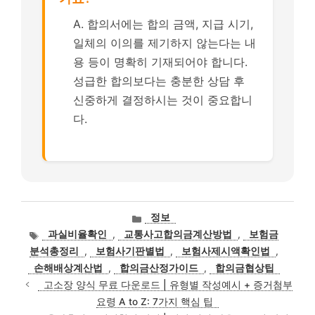
A. 합의서에는 합의 금액, 지급 시기,
일체의 이의를 제기하지 않는다는 내
용 등이 명확히 기재되어야 합니다.
성급한 합의보다는 충분한 상담 후
신중하게 결정하시는 것이 중요합니
다.
카
정보
테
태
과실비율확인
,
교통사고합의금계산방법
,
보험금
고
그
분석총정리
,
보험사기판별법
,
보험사제시액확인법
,
리
손해배상계산법
,
합의금산정가이드
,
합의금협상팁
고소장 양식 무료 다운로드 | 유형별 작성예시 + 증거첨부
요령 A to Z: 7가지 핵심 팁