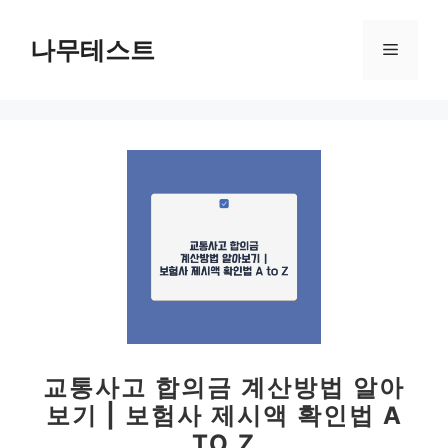
컨
텐
나무테스트
메
츠
로
뉴
건
너
뛰
기
교통사고 합의금 계산방법 알아
보기 | 보험사 제시액 확인법 A
TO Z