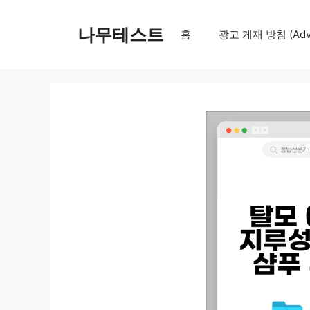
컨
텐
나무테스트
홈
광고 게재 방침 (Adver
츠
로
건
너
뛰
기