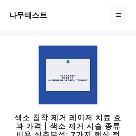
컨
텐
나무테스트
메
츠
로
뉴
건
너
뛰
기
색소 침착 제거 레이저 치료 효
과 가격 | 색소 제거 시술 종류
비용 심층분석: 7가지 핵심 정