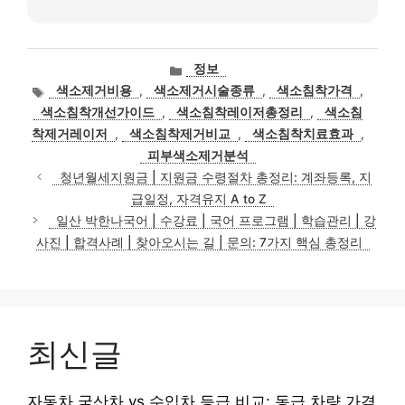
카
정보
테
태
색소제거비용
,
색소제거시술종류
,
색소침착가격
,
고
그
색소침착개선가이드
,
색소침착레이저총정리
,
색소침
리
착제거레이저
,
색소침착제거비교
,
색소침착치료효과
,
피부색소제거분석
청년월세지원금 | 지원금 수령절차 총정리: 계좌등록, 지
급일정, 자격유지 A to Z
일산 박한나국어 | 수강료 | 국어 프로그램 | 학습관리 | 강
사진 | 합격사례 | 찾아오시는 길 | 문의: 7가지 핵심 총정리
최신글
자동차 국산차 vs 수입차 등급 비교: 동급 차량 가격