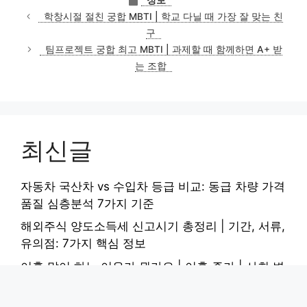
테
학창시절 절친 궁합 MBTI | 학교 다닐 때 가장 잘 맞는 친
고
구
리
팀프로젝트 궁합 최고 MBTI | 과제할 때 함께하면 A+ 받
는 조합
최신글
자동차 국산차 vs 수입차 등급 비교: 동급 차량 가격
품질 심층분석 7가지 기준
해외주식 양도소득세 신고시기 총정리 | 기간, 서류,
유의점: 7가지 핵심 정보
이혼 많이 하는 이유가 뭔가요 | 이혼 증가 | 사회 변
화 | 원인 심층분석: 5가지 핵심 요인
폐활량 3000cc에서 4000cc로 늘린 호흡운동 완벽