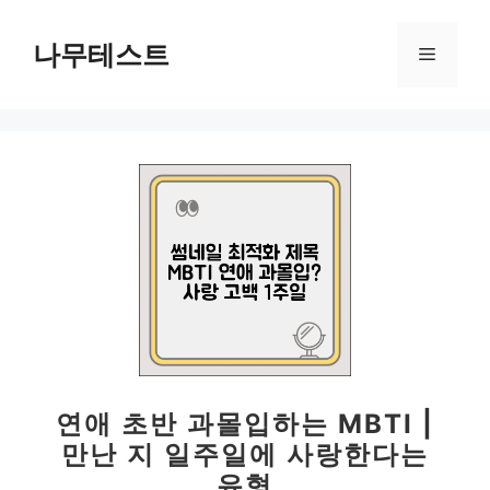
컨
텐
나무테스트
메
츠
로
뉴
건
너
뛰
기
연애 초반 과몰입하는 MBTI |
만난 지 일주일에 사랑한다는
유형