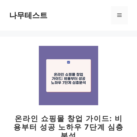
컨
텐
나무테스트
메
츠
로
뉴
건
너
뛰
기
온라인 쇼핑몰 창업 가이드: 비
용부터 성공 노하우 7단계 심층
분석