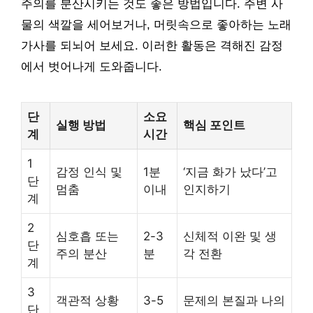
주의를 분산시키는 것도 좋은 방법입니다. 주변 사
물의 색깔을 세어보거나, 머릿속으로 좋아하는 노래
가사를 되뇌어 보세요. 이러한 활동은 격해진 감정
에서 벗어나게 도와줍니다.
단
소요
실행 방법
핵심 포인트
계
시간
1
감정 인식 및
1분
‘지금 화가 났다’고
단
멈춤
이내
인지하기
계
2
심호흡 또는
2-3
신체적 이완 및 생
단
주의 분산
분
각 전환
계
3
객관적 상황
3-5
문제의 본질과 나의
단