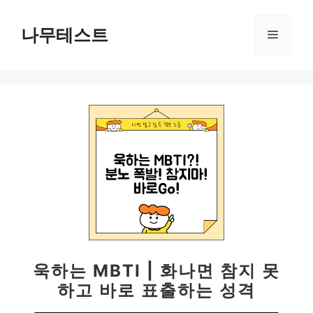
컨
텐
나무테스트
메
츠
로
뉴
건
너
뛰
기
욱하는 MBTI | 화나면 참지 못
하고 바로 표출하는 성격