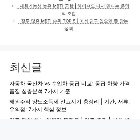
테
재회가능성 높은 MBTI 궁합 | 헤어져도 다시 만나는 운명
고
적 조합
리
질투 많은 MBTI 순위 TOP 5 | 이성 친구 있으면 못 참는
성격
최신글
자동차 국산차 vs 수입차 등급 비교: 동급 차량 가격
품질 심층분석 7가지 기준
해외주식 양도소득세 신고시기 총정리 | 기간, 서류,
유의점: 7가지 핵심 정보
이혼 많이 하는 이유가 뭔가요 | 이혼 증가 | 사회 변
화 | 원인 심층분석: 5가지 핵심 요인
폐활량 3000cc에서 4000cc로 늘린 호흡운동 완벽