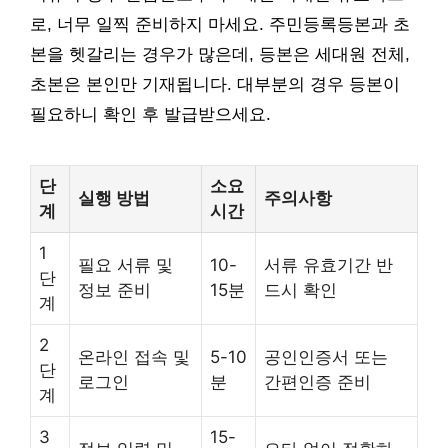
로, 너무 일찍 준비하지 마세요. 주민등록등본과 초
본을 헷갈리는 경우가 많은데, 등본은 세대원 전체,
초본은 본인만 기재됩니다. 대부분의 경우 등본이
필요하니 확인 후 발급받으세요.
단
소요
실행 방법
주의사항
계
시간
1
필요 서류 및
10-
서류 유효기간 반
단
정보 준비
15분
드시 확인
계
2
온라인 접속 및
5-10
공인인증서 또는
단
로그인
분
간편인증 준비
계
3
15-