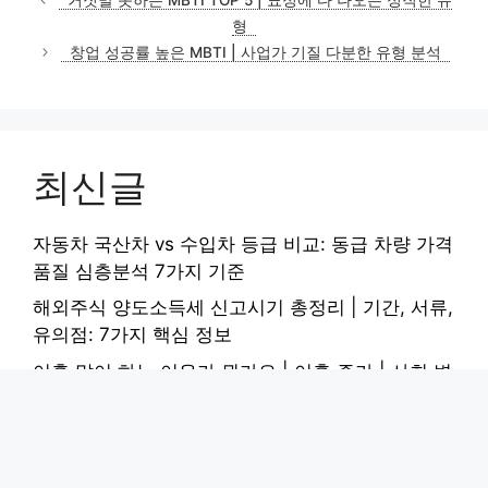
고
형
리
창업 성공률 높은 MBTI | 사업가 기질 다분한 유형 분석
최신글
자동차 국산차 vs 수입차 등급 비교: 동급 차량 가격
품질 심층분석 7가지 기준
해외주식 양도소득세 신고시기 총정리 | 기간, 서류,
유의점: 7가지 핵심 정보
이혼 많이 하는 이유가 뭔가요 | 이혼 증가 | 사회 변
화 | 원인 심층분석: 5가지 핵심 요인
폐활량 3000cc에서 4000cc로 늘린 호흡운동 완벽
가이드: 7단계 심층분석