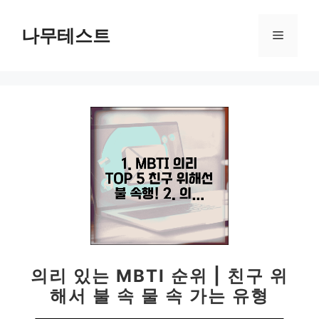
컨
텐
나무테스트
메
츠
로
뉴
건
너
뛰
기
의리 있는 MBTI 순위 | 친구 위
해서 불 속 물 속 가는 유형