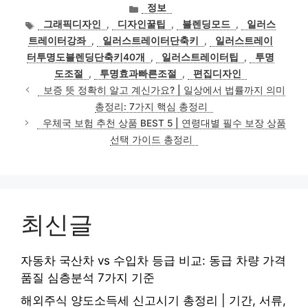
카
정보
테
태
그래픽디자인
,
디자인꿀팁
,
블렌딩모드
,
일러스
고
그
트레이터강좌
,
일러스트레이터단축키
,
일러스트레이
리
터투명도블렌딩단축키40개
,
일러스트레이터팁
,
투명
도조절
,
투명효과빠른조절
,
편집디자인
보증 뜻 정확히 알고 계신가요? | 일상에서 법률까지 의미
총정리: 7가지 핵심 총정리
우체국 보험 추천 상품 BEST 5 | 연령대별 필수 보장 상품
선택 가이드 총정리
최신글
자동차 국산차 vs 수입차 등급 비교: 동급 차량 가격
품질 심층분석 7가지 기준
해외주식 양도소득세 신고시기 총정리 | 기간, 서류,