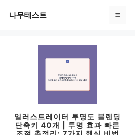
컨
텐
나무테스트
메
츠
로
뉴
건
너
뛰
기
일러스트레이터 투명도 블렌딩
단축키 40개 | 투명 효과 빠른
조절 총정리: 7가지 핵심 비법