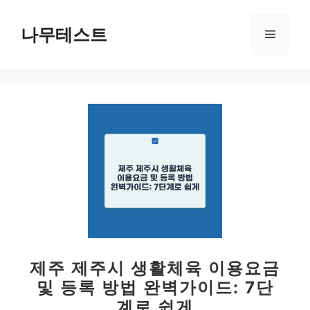
컨
텐
나무테스트
메
츠
로
뉴
건
너
뛰
기
제주 제주시 생활체육 이용요금
및 등록 방법 완벽가이드: 7단
계로 쉽게