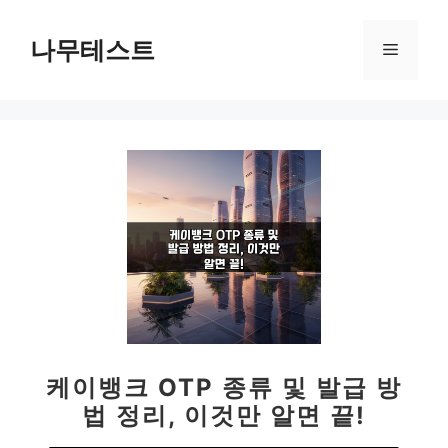
컨
텐
나무테스트
메
츠
로
뉴
건
너
뛰
기
케이뱅크 OTP 종류 및 발급 방
법 정리, 이것만 알면 끝!