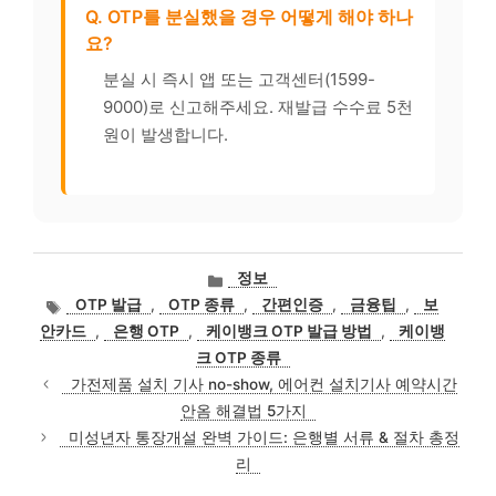
Q. OTP를 분실했을 경우 어떻게 해야 하나
요?
분실 시 즉시 앱 또는 고객센터(1599-
9000)로 신고해주세요. 재발급 수수료 5천
원이 발생합니다.
카
정보
테
태
OTP 발급
,
OTP 종류
,
간편인증
,
금융팁
,
보
고
그
안카드
,
은행 OTP
,
케이뱅크 OTP 발급 방법
,
케이뱅
리
크 OTP 종류
가전제품 설치 기사 no-show, 에어컨 설치기사 예약시간
안옴 해결법 5가지
미성년자 통장개설 완벽 가이드: 은행별 서류 & 절차 총정
리