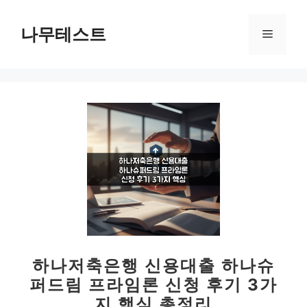
컨
텐
나무테스트
메
츠
로
뉴
건
너
뛰
기
하나저축은행 신용대출 하나슈
퍼드림 프라임론 신청 후기 3가
지 핵심 총정리