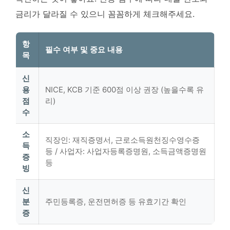
금리가 달라질 수 있으니 꼼꼼하게 체크해주세요.
항
필수 여부 및 중요 내용
목
신
용
NICE, KCB 기준 600점 이상 권장 (높을수록 유
점
리)
수
소
직장인: 재직증명서, 근로소득원천징수영수증
득
등 / 사업자: 사업자등록증명원, 소득금액증명원
증
등
빙
신
분
주민등록증, 운전면허증 등 유효기간 확인
증