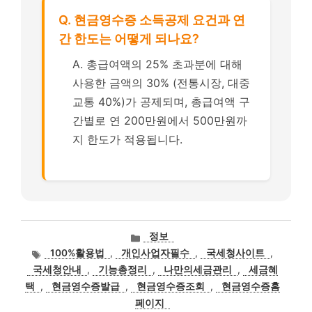
Q. 현금영수증 소득공제 요건과 연
간 한도는 어떻게 되나요?
A. 총급여액의 25% 초과분에 대해
사용한 금액의 30% (전통시장, 대중
교통 40%)가 공제되며, 총급여액 구
간별로 연 200만원에서 500만원까
지 한도가 적용됩니다.
카
정보
테
태
100%활용법
,
개인사업자필수
,
국세청사이트
,
고
그
국세청안내
,
기능총정리
,
나만의세금관리
,
세금혜
리
택
,
현금영수증발급
,
현금영수증조회
,
현금영수증홈
페이지