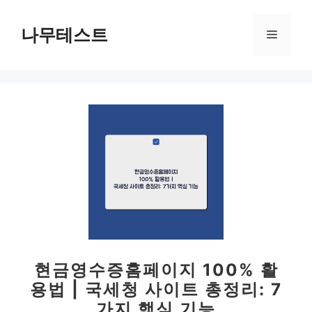
컨
텐
나무테스트
메
츠
로
뉴
건
너
뛰
기
현금영수증홈페이지 100% 활
용법 | 국세청 사이트 총정리: 7
가지 핵심 기능