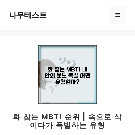
컨
텐
나무테스트
메
츠
로
뉴
건
너
뛰
기
화 참는 MBTI 순위 | 속으로 삭
이다가 폭발하는 유형