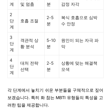
계
및 멈춤
분
감정 자각
2
2-5
복식 호흡으로 심박
단
호흡 조절
분
수 안정
계
3
객관적 상
5-10
원인이 되는 자극 파
단
황 분석
분
악
계
4
대처 전략
2-5
상황에 맞는 해결책
단
선택
분
모색
계
각 단계에서 놓치기 쉬운 부분들을 구체적으로 짚어
보겠습니다. 특히 화 참는 MBTI 유형들의 특성을 고
려한 팁을 제공합니다.