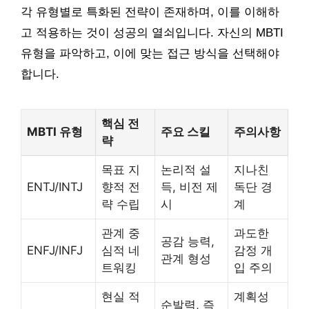
각 유형별로 특화된 전략이 존재하며, 이를 이해하
고 적용하는 것이 성공의 열쇠입니다. 자신의 MBTI
유형을 파악하고, 이에 맞는 접근 방식을 선택해야
합니다.
핵심 전
MBTI 유형
주요 스킬
주의사항
략
목표 지
논리적 설
지나친
ENTJ/INTJ
향적 전
득, 비전 제
독단 경
략 수립
시
계
관계 중
과도한
공감 능력,
ENFJ/INFJ
심적 네
감정 개
관계 형성
트워킹
입 주의
현실 적
계획성
순발력, 즉