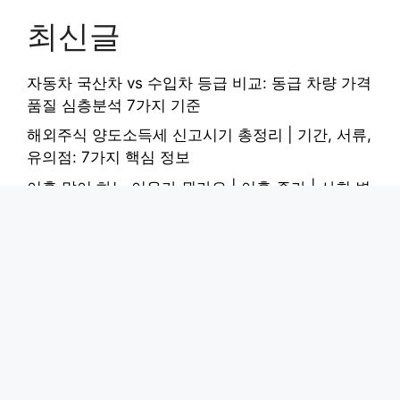
최신글
자동차 국산차 vs 수입차 등급 비교: 동급 차량 가격
품질 심층분석 7가지 기준
해외주식 양도소득세 신고시기 총정리 | 기간, 서류,
유의점: 7가지 핵심 정보
이혼 많이 하는 이유가 뭔가요 | 이혼 증가 | 사회 변
화 | 원인 심층분석: 5가지 핵심 요인
폐활량 3000cc에서 4000cc로 늘린 호흡운동 완벽
가이드: 7단계 심층분석
택시 심야할증료 시간 | 택시 할증요금 시간대 심야
할증료 계산 완벽가이드: 7가지 핵심 정보
Copyright © 2026