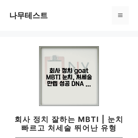
컨
텐
나무테스트
메
츠
로
뉴
건
너
뛰
기
회사 정치 잘하는 MBTI | 눈치
빠르고 처세술 뛰어난 유형