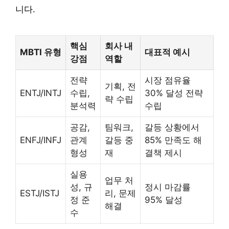
니다.
핵심
회사 내
MBTI 유형
대표적 예시
강점
역할
전략
시장 점유율
기획, 전
ENTJ/INTJ
수립,
30% 달성 전략
략 수립
분석력
수립
공감,
팀워크,
갈등 상황에서
ENFJ/INFJ
관계
갈등 중
85% 만족도 해
형성
재
결책 제시
실용
업무 처
성, 규
정시 마감률
ESTJ/ISTJ
리, 문제
정 준
95% 달성
해결
수