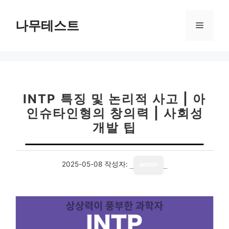
컨
텐
나무테스트
메
츠
로
뉴
건
너
뛰
기
INTP 특징 및 논리적 사고 | 아
인슈타인형의 창의력 | 사회성
개발 팁
2025-05-08
작성자:
admin