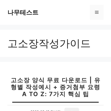
컨
텐
나무테스트
메
츠
로
뉴
건
너
고소장작성가이드
뛰
기
고소장 양식 무료 다운로드 | 유
형별 작성예시 + 증거첨부 요령
A TO Z: 7가지 핵심 팁