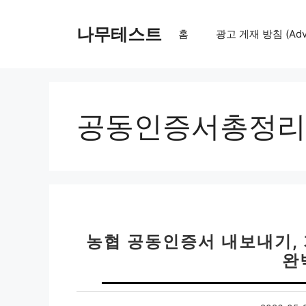
컨
텐
나무테스트
홈
광고 게재 방침 (Adver
츠
로
건
너
뛰
공동인증서총정리
기
농협 공동인증서 내보내기, 
완