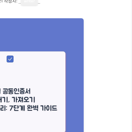
21
작성자:
writer