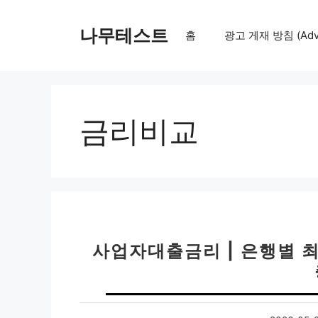
컨
텐
나무테스트
홈
광고 게재 방침 (Adver
츠
로
건
너
뛰
금리비교
기
사업자대출금리 | 은행별 최