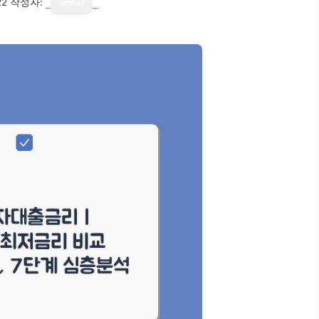
22
작성자:
writer