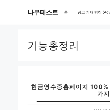
컨
텐
나무테스트
홈
광고 게재 방침 (Adver
츠
로
건
너
뛰
기능총정리
기
현금영수증홈페이지 100% 
가지