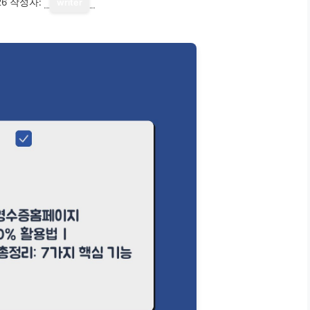
26
작성자:
writer