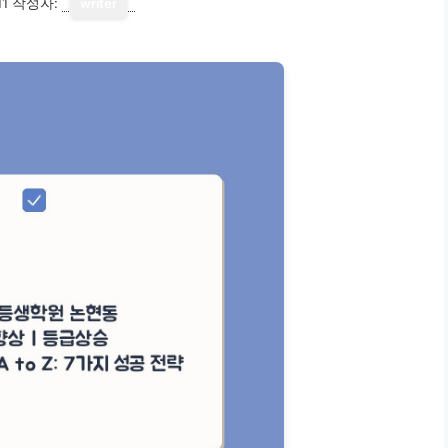
11
작성자:
writer