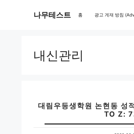
컨
텐
나무테스트
홈
광고 게재 방침 (Adver
츠
로
건
너
뛰
내신관리
기
대림우등생학원 논현동 성적
TO Z: