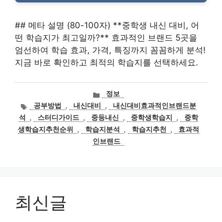
## 메타 설명 (80-100자) **중학생 내신 대비, 어
떤 학습지가 최고일까?** 효과적인 브랜드 5곳을
엄선하여 학습 효과, 가격, 특징까지 꼼꼼하게 분석!
지금 바로 확인하고 최적의 학습지를 선택하세요.
카
정보
테
태
공부방법
,
내신대비
,
내신대비효과적인브랜드분
고
그
석
,
스터디가이드
,
중등내신
,
중학생학습지
,
중학
리
생학습지추천순위
,
학습지분석
,
학습지추천
,
효과적
인브랜드
최신글