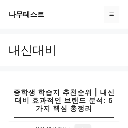
컨
텐
나무테스트
메
츠
로
뉴
건
너
내신대비
뛰
기
중학생 학습지 추천순위 | 내신
대비 효과적인 브랜드 분석: 5
가지 핵심 총정리