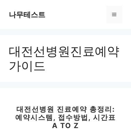
컨
텐
나무테스트
메
츠
로
뉴
건
너
대전선병원진료예약
뛰
기
가이드
대전선병원 진료예약 총정리:
예약시스템, 접수방법, 시간표
A TO Z