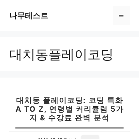
컨
텐
나무테스트
메
츠
로
뉴
건
너
대치동플레이코딩
뛰
기
대치동 플레이코딩: 코딩 특화
A TO Z, 연령별 커리큘럼 5가
지 & 수강료 완벽 분석