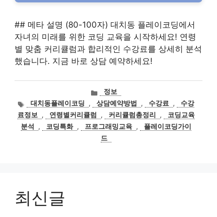
## 메타 설명 (80-100자) 대치동 플레이코딩에서
자녀의 미래를 위한 코딩 교육을 시작하세요! 연령
별 맞춤 커리큘럼과 합리적인 수강료를 상세히 분석
했습니다. 지금 바로 상담 예약하세요!
카
정보
테
태
대치동플레이코딩
,
상담예약방법
,
수강료
,
수강
고
그
료정보
,
연령별커리큘럼
,
커리큘럼총정리
,
코딩교육
리
분석
,
코딩특화
,
프로그래밍교육
,
플레이코딩가이
드
최신글