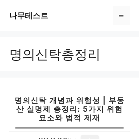
컨
텐
나무테스트
메
츠
로
뉴
건
너
명의신탁총정리
뛰
기
명의신탁 개념과 위험성 | 부동
산 실명제 총정리: 5가지 위험
요소와 법적 제재