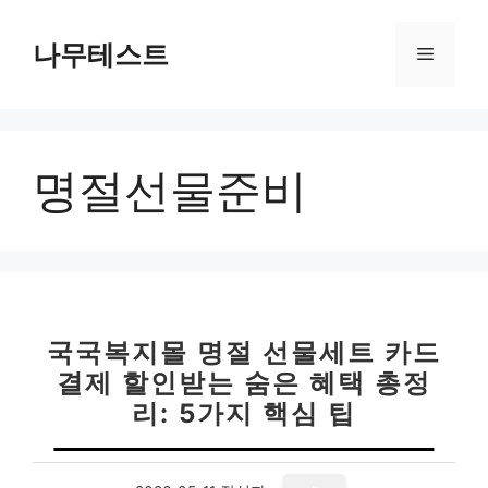
컨
텐
나무테스트
메
츠
로
뉴
건
너
명절선물준비
뛰
기
국국복지몰 명절 선물세트 카드
결제 할인받는 숨은 혜택 총정
리: 5가지 핵심 팁