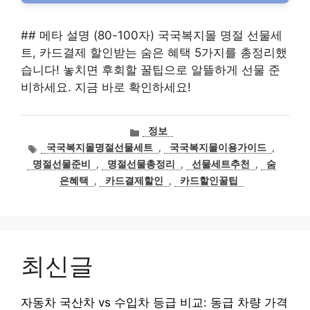
## 메타 설명 (80-100자) 국국복지몰 명절 선물세
트, 카드결제 할인받는 숨은 혜택 5가지를 총정리했
습니다! 놓치면 후회할 꿀팁으로 알뜰하게 선물 준
비하세요. 지금 바로 확인하세요!
카
정보
테
태
국국복지몰명절선물세트
,
국국복지몰이용가이드
,
고
그
명절선물준비
,
명절선물총정리
,
선물세트추천
,
숨
리
은혜택
,
카드결제할인
,
카드할인꿀팁
최신글
자동차 국산차 vs 수입차 등급 비교: 동급 차량 가격