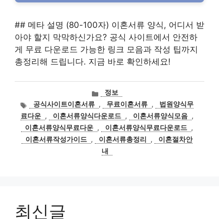
## 메타 설명 (80-100자) 이혼서류 양식, 어디서 받
아야 할지 막막하신가요? 공식 사이트에서 안전하
게 무료 다운로드 가능한 링크 모음과 작성 팁까지
총정리해 드립니다. 지금 바로 확인하세요!
카
정보
테
태
공식사이트이혼서류
,
무료이혼서류
,
법원양식무
고
그
료다운
,
이혼서류양식다운로드
,
이혼서류양식모음
,
리
이혼서류양식무료다운
,
이혼서류양식무료다운로드
,
이혼서류작성가이드
,
이혼서류총정리
,
이혼절차안
내
최신글