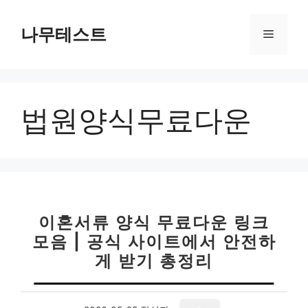
컨
텐
나무테스트
메
츠
로
뉴
건
너
법원양식무료다운
뛰
기
이혼서류 양식 무료다운 링크
모음 | 공식 사이트에서 안전하
게 받기 총정리