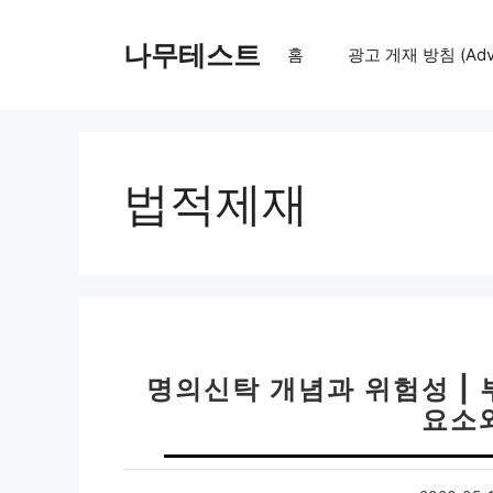
컨
텐
나무테스트
홈
광고 게재 방침 (Adver
츠
로
건
너
뛰
법적제재
기
명의신탁 개념과 위험성 | 
요소