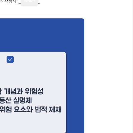
15
작성자:
writer