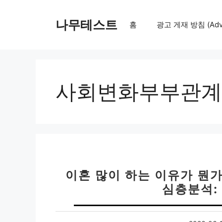
컨
텐
나무테스트
홈
광고 게재 방침 (Adver
츠
로
건
너
뛰
사회변화부부관계
기
이혼 많이 하는 이유가 뭔가요
심층분석: