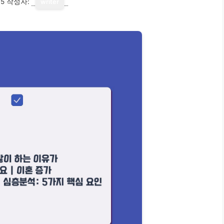
15
작성자:
writer