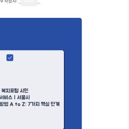
09
작성자:
writer