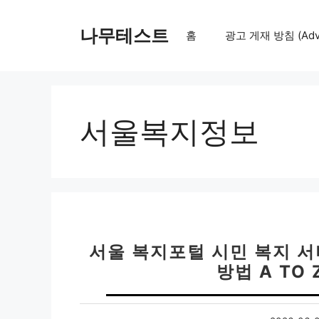
컨
텐
나무테스트
홈
광고 게재 방침 (Adver
츠
로
건
너
뛰
서울복지정보
기
서울 복지포털 시민 복지 서
방법 A TO 