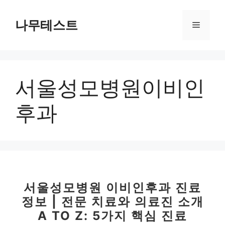
컨
텐
나무테스트
메
츠
로
뉴
건
너
서울성모병원이비인
뛰
기
후과
서울성모병원 이비인후과 진료
정보 | 전문 치료와 의료진 소개
A TO Z: 5가지 핵심 진료