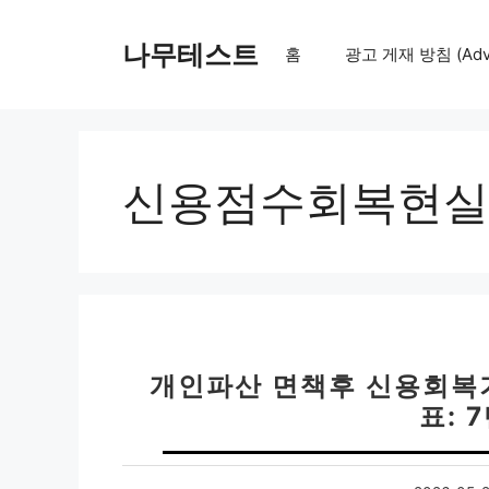
컨
텐
나무테스트
홈
광고 게재 방침 (Adver
츠
로
건
너
뛰
신용점수회복현실
기
개인파산 면책후 신용회복기
표: 