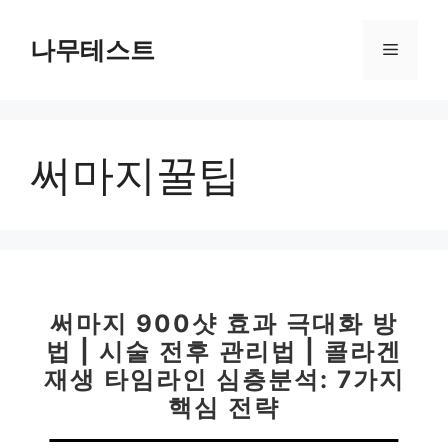
컨
텐
나무테스트
메
츠
로
뉴
건
너
써마지꿀팁
뛰
기
써마지 900샷 효과 극대화 방
법 | 시술 전후 관리법 | 콜라겐
재생 타임라인 심층분석: 7가지
핵심 전략