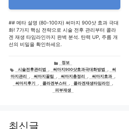
## 메타 설명 (80-100자) 써마지 900샷 효과 극대
화! 7가지 핵심 전략으로 시술 전후 관리부터 콜라
겐 재생 타임라인까지 완벽 분석. 탄력 UP, 주름 개
선의 비밀을 확인하세요.
카
정보
테
태
시술전후관리법
,
써마지900샷효과극대화방법
,
써
고
그
마지관리
,
써마지꿀팁
,
써마지총정리
,
써마지효과
,
리
써마지후기
,
콜라겐부스터
,
콜라겐재생타임라인
,
피부재생
최신글