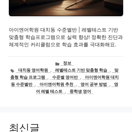
아이엔어학원 대치동 수준별반 | 레벨테스트 기반
맞춤형 학습프로그램으로 실력 향상! 정확한 진단과
체계적인 커리큘럼으로 학습 효과를 극대화해요.
카
정보
테
태
대치동 영어학원
,
레벨테스트 기반 맞춤형 학습
,
맞
고
그
춤형 학습 프로그램
,
수준별 영어반
,
아이엔어학원 대치
리
동 수준별반
,
아이엔어학원 추천
,
영어 공부 방법
,
영
어 레벨 테스트
,
중학생 영어
최신글