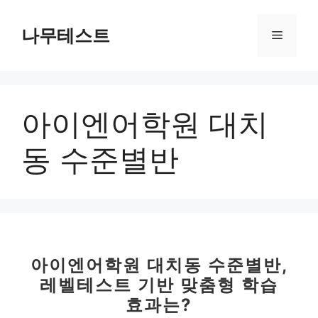
컨
텐
나무테스트
메
츠
로
뉴
건
너
아이엔어학원 대치
뛰
기
동 수준별반
아이엔어학원 대치동 수준별반,
레벨테스트 기반 맞춤형 학습
효과는?