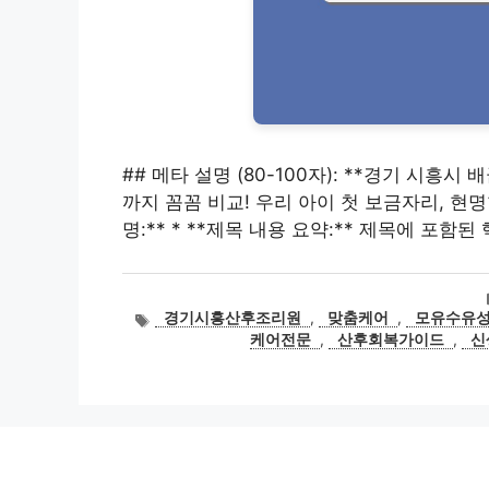
## 메타 설명 (80-100자): **경기 시
까지 꼼꼼 비교! 우리 아이 첫 보금자리, 현명
명:** * **제목 내용 요약:** 제목에 포함
태
경기시흥산후조리원
,
맞춤케어
,
모유수유
그
케어전문
,
산후회복가이드
,
신