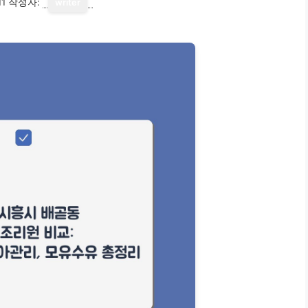
11
작성자:
writer