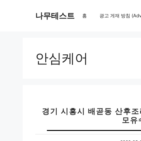
컨
텐
나무테스트
홈
광고 게재 방침 (Adver
츠
로
건
너
뛰
안심케어
기
경기 시흥시 배곧동 산후조
모유