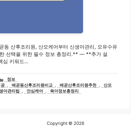
흥시 배곧동 산후조리원, 산모케어부터 신생아관리, 모유수유
한 선택을 위한 필수 정보 총정리.** — **추가 설
된 핵심 키워드…
카
정보
테
성공
,
배곧동산후조리원비교
,
배곧산후조리원추천
,
산모
고
생아관리팁
,
안심케어
,
육아정보총정리
리
Copyright © 2026