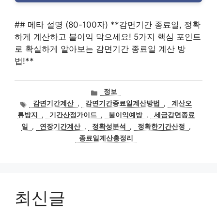
## 메타 설명 (80-100자) **감면기간 종료일, 정확
하게 계산하고 불이익 막으세요! 5가지 핵심 포인트
로 확실하게 알아보는 감면기간 종료일 계산 방
법!**
카
정보
테
태
감면기간계산
,
감면기간종료일계산방법
,
계산오
고
그
류방지
,
기간산정가이드
,
불이익예방
,
세금감면종료
리
일
,
연장기간계산
,
정확성분석
,
정확한기간산정
,
종료일계산총정리
최신글