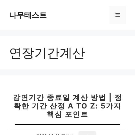
컨
텐
나무테스트
메
츠
로
뉴
건
너
연장기간계산
뛰
기
감면기간 종료일 계산 방법 | 정
확한 기간 산정 A TO Z: 5가지
핵심 포인트