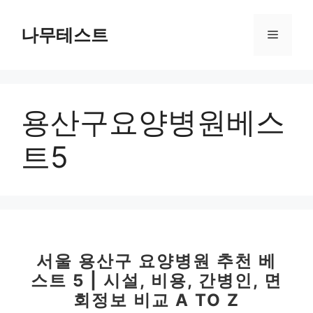
컨
텐
나무테스트
메
츠
로
뉴
건
너
용산구요양병원베스
뛰
기
트5
서울 용산구 요양병원 추천 베
스트 5 | 시설, 비용, 간병인, 면
회정보 비교 A TO Z