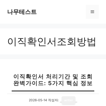
컨
텐
나무테스트
메
츠
로
뉴
건
너
이직확인서조회방법
뛰
기
이직확인서 처리기간 및 조회
완벽가이드: 5가지 핵심 정보
2026-05-14
작성자:
writer