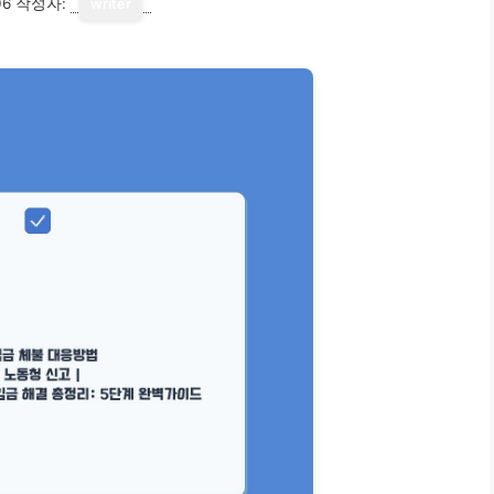
06
작성자:
writer