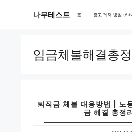
컨
텐
나무테스트
홈
광고 게재 방침 (Adver
츠
로
건
너
뛰
임금체불해결총정
기
퇴직금 체불 대응방법 | 노동
금 해결 총정