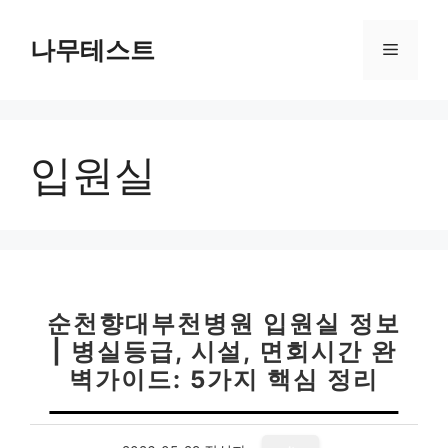
컨
텐
나무테스트
메
츠
로
뉴
건
너
입원실
뛰
기
순천향대부천병원 입원실 정보
| 병실등급, 시설, 면회시간 완
벽가이드: 5가지 핵심 정리