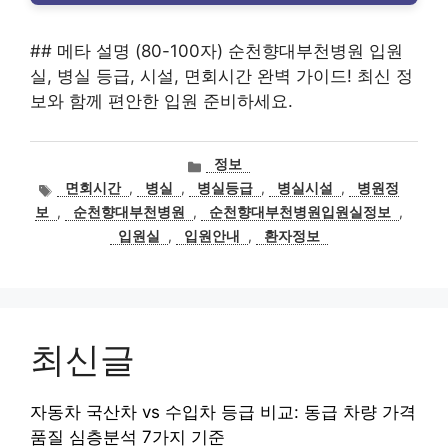
## 메타 설명 (80-100자) 순천향대부천병원 입원
실, 병실 등급, 시설, 면회시간 완벽 가이드! 최신 정
보와 함께 편안한 입원 준비하세요.
카
정보
테
태
면회시간
,
병실
,
병실등급
,
병실시설
,
병원정
고
그
보
,
순천향대부천병원
,
순천향대부천병원입원실정보
,
리
입원실
,
입원안내
,
환자정보
최신글
자동차 국산차 vs 수입차 등급 비교: 동급 차량 가격
품질 심층분석 7가지 기준