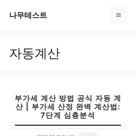
컨
텐
나무테스트
메
츠
로
뉴
건
너
자동계산
뛰
기
부가세 계산 방법 공식 자동 계
산 | 부가세 산정 완벽 계산법:
7단계 심층분석