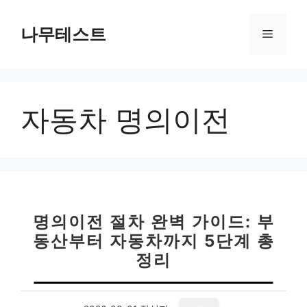
컨
텐
나무테스트
메
츠
로
뉴
건
너
자동차 명의이전
뛰
기
명의이전 절차 완벽 가이드: 부
동산부터 자동차까지 5단계 총
정리