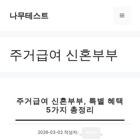
컨
텐
나무테스트
메
츠
로
뉴
건
너
주거급여 신혼부부
뛰
기
주거급여 신혼부부, 특별 혜택
5가지 총정리
2026-03-02
작성자:
writer