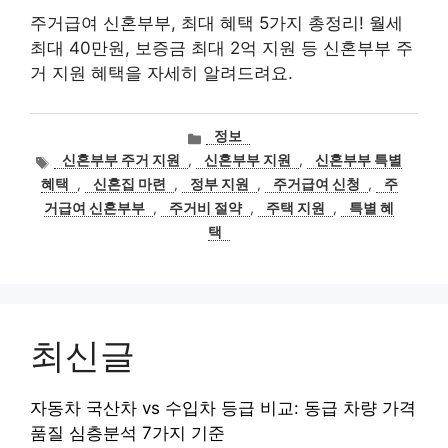
주거급여 신혼부부, 최대 혜택 5가지 총정리! 월세
최대 40만원, 보증금 최대 2억 지원 등 신혼부부 주
거 지원 혜택을 자세히 알려드려요.
카
정보
테
태
신혼부부 주거 지원
,
신혼부부 지원
,
신혼부부 특별
고
그
혜택
,
신혼집 마련
,
정부 지원
,
주거급여 신청
,
주
리
거급여 신혼부부
,
주거비 절약
,
주택 지원
,
특별 혜
택
최신글
자동차 국산차 vs 수입차 등급 비교: 동급 차량 가격
품질 심층분석 7가지 기준