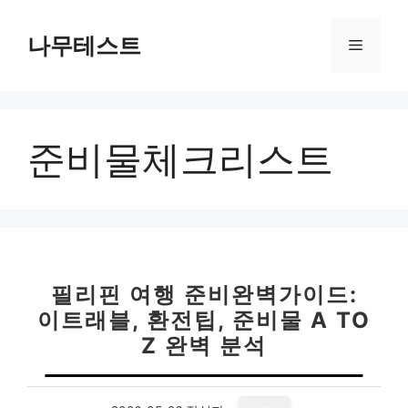
컨
텐
나무테스트
메
츠
로
뉴
건
너
준비물체크리스트
뛰
기
필리핀 여행 준비완벽가이드:
이트래블, 환전팁, 준비물 A TO
Z 완벽 분석