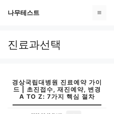
컨
텐
나무테스트
메
츠
로
뉴
건
너
진료과선택
뛰
기
경상국립대병원 진료예약 가이
드 | 초진접수, 재진예약, 변경
A TO Z: 7가지 핵심 절차