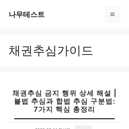
컨
텐
나무테스트
메
츠
로
뉴
건
너
채권추심가이드
뛰
기
채권추심 금지 행위 상세 해설 |
불법 추심과 합법 추심 구분법:
7가지 핵심 총정리