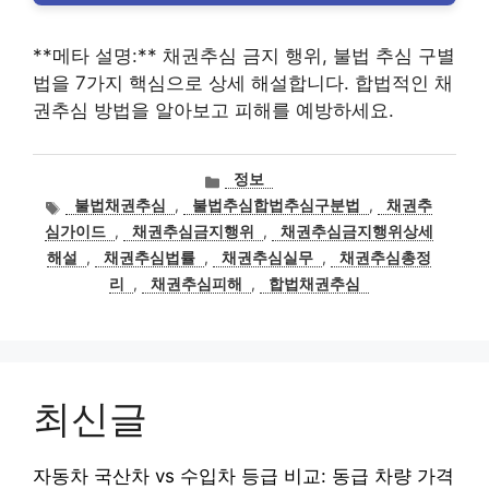
**메타 설명:** 채권추심 금지 행위, 불법 추심 구별
법을 7가지 핵심으로 상세 해설합니다. 합법적인 채
권추심 방법을 알아보고 피해를 예방하세요.
카
정보
테
태
불법채권추심
,
불법추심합법추심구분법
,
채권추
고
그
심가이드
,
채권추심금지행위
,
채권추심금지행위상세
리
해설
,
채권추심법률
,
채권추심실무
,
채권추심총정
리
,
채권추심피해
,
합법채권추심
최신글
자동차 국산차 vs 수입차 등급 비교: 동급 차량 가격