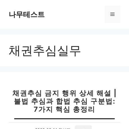
컨
텐
나무테스트
메
츠
로
뉴
건
너
채권추심실무
뛰
기
채권추심 금지 행위 상세 해설 |
불법 추심과 합법 추심 구분법:
7가지 핵심 총정리