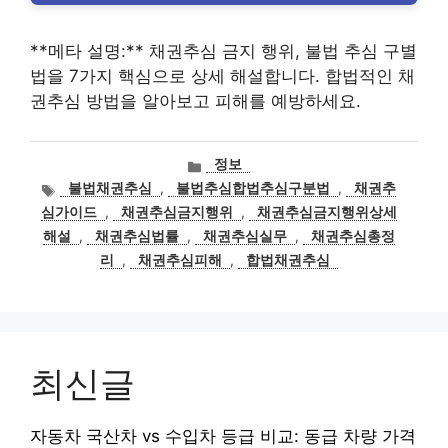
**메타 설명:** 채권추심 금지 행위, 불법 추심 구별
법을 7가지 핵심으로 상세 해설합니다. 합법적인 채
권추심 방법을 알아보고 피해를 예방하세요.
카
정보
테
태
불법채권추심
,
불법추심합법추심구분법
,
채권추
고
그
심가이드
,
채권추심금지행위
,
채권추심금지행위상세
리
해설
,
채권추심법률
,
채권추심실무
,
채권추심총정
리
,
채권추심피해
,
합법채권추심
최신글
자동차 국산차 vs 수입차 등급 비교: 동급 차량 가격