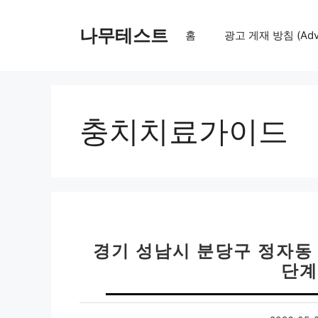
컨
텐
나무테스트
홈
광고 게재 방침 (Adver
츠
로
건
너
뛰
충치치료가이드
기
경기 성남시 분당구 정자동 치과
단계