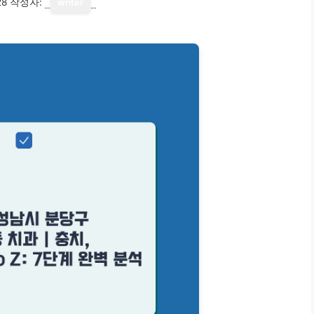
28
작성자:
writer