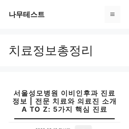
컨
텐
나무테스트
메
츠
로
뉴
건
너
치료정보총정리
뛰
기
서울성모병원 이비인후과 진료
정보 | 전문 치료와 의료진 소개
A TO Z: 5가지 핵심 진료